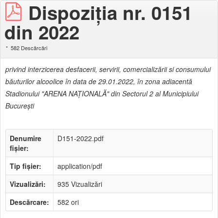
Dispoziţia nr. 0151
din 2022
582 Descărcări
privind interzicerea desfacerii, servirii, comercializării si consumului
băuturilor alcoolice în data de 29.01.2022, în zona adiacentă
Stadionului "ARENA NAŢIONALĂ" din Sectorul 2 al Municipiului
Bucureşti
Denumire
D151-2022.pdf
fișier:
Tip fișier:
application/pdf
Vizualizări:
935 Vizualizări
Descărcare:
582 ori