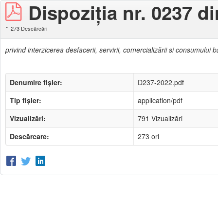
Dispoziţia nr. 0237 d
273 Descărcări
privind interzicerea desfacerii, servirii, comercializării si consumul
Denumire fișier:
D237-2022.pdf
Tip fișier:
application/pdf
Vizualizări:
791 Vizualizări
Descărcare:
273 ori