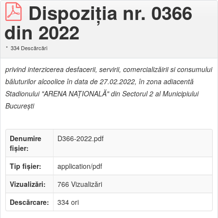
Dispoziţia nr. 0366
din 2022
334 Descărcări
privind interzicerea desfacerii, servirii, comercializăirii si consumului
băluturilor alcoolice în data de 27.02.2022, în zona adiacentă
Stadionului "ARENA NAŢIONALĂ" din Sectorul 2 al Municipiului
Bucureşti
Denumire
D366-2022.pdf
fișier:
Tip fișier:
application/pdf
Vizualizări:
766 Vizualizări
Descărcare:
334 ori