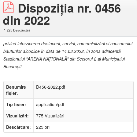
Dispoziţia nr. 0456
din 2022
225 Descărcări
privind interzicerea desfacerii, servirii, comercializării si consumului
băuturilor alcoolice î
n data de 14.03.2022, în zona adiacentă
Stadionului "ARENA NAŢIONALĂ"
din Sectorul 2 al Municipiului
Bucureşti
Denumire
D456-2022.pdf
fișier:
Tip fișier:
application/pdf
Vizualizări:
775 Vizualizări
Descărcare:
225 ori