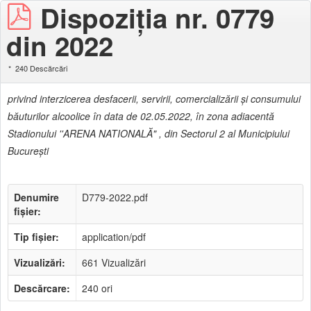
Dispoziţia nr. 0779
din 2022
240 Descărcări
privind interzicerea desfacerii, servirii, comercializării şi consumului
băuturilor alcoolice în data de 02.05.2022, în zona adiacentă
Stadionului ''ARENA NATIONALĂ" , din Sectorul 2 al Municipiului
Bucureşti
Denumire
D779-2022.pdf
fișier:
Tip fișier:
application/pdf
Vizualizări:
661 Vizualizări
Descărcare:
240 ori