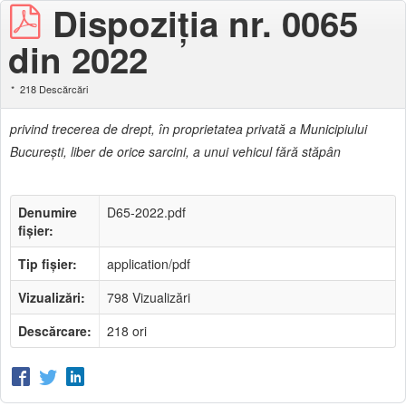
Dispoziția nr. 0065
din 2022
218 Descărcări
privind trecerea de drept, în proprietatea privată a Municipiului
Bucureşti, liber de orice sarcini, a unui vehicul fără stăpân
Denumire
D65-2022.pdf
fișier:
Tip fișier:
application/pdf
Vizualizări:
798 Vizualizări
Descărcare:
218 ori