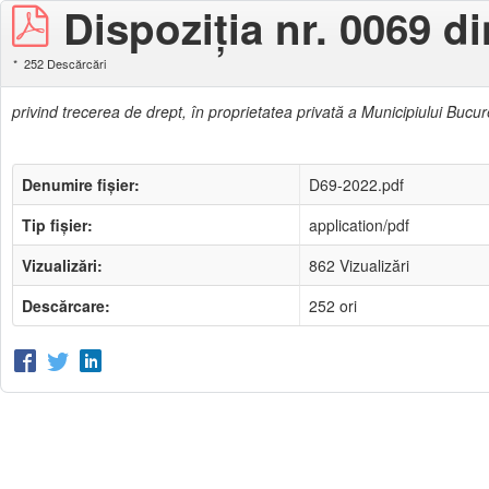
Dispoziția nr. 0069 d
252 Descărcări
privind trecerea de drept, în proprietatea privată a Municipiului Bucure
Denumire fișier:
D69-2022.pdf
Tip fișier:
application/pdf
Vizualizări:
862 Vizualizări
Descărcare:
252 ori