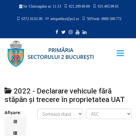
021.209.60.00
031.403.99.61
Str. Chiristigiilor nr. 11-13
0372.10.61.00
infopublice@ps2.ro
TelVerde 0800.500.772
2022 - Declarare vehicule fără
stăpân şi trecere în proprietatea UAT
Afișare: