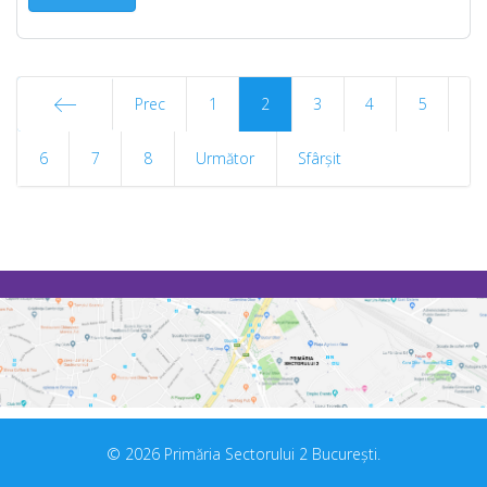
Prec
1
2
3
4
5
6
Start
7
8
Următor
Sfârșit
© 2026 Primăria Sectorului 2 București.