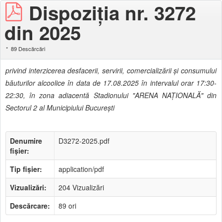
Dispoziţia nr. 3272
din 2025
89 Descărcări
privind interzicerea desfacerii, servirii, comercializării şi consumului
băuturilor alcoolice în data de 17.08.2025 în intervalul orar 17:30-
22:30, în zona adiacentă Stadionului "ARENA NAŢIONALĂ" din
Sectorul 2 al Municipiului Bucureşti
Denumire
D3272-2025.pdf
fișier:
Tip fișier:
application/pdf
Vizualizări:
204 Vizualizări
Descărcare:
89 ori