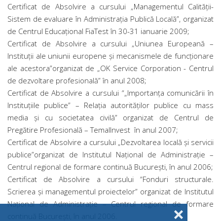
Certificat de Absolvire a cursului „Managementul Calităţii-
Sistem de evaluare în Administraţia Publică Locală”, organizat
de Centrul Educaţional FiaTest în 30-31 ianuarie 2009;
Certificat de Absolvire a cursului „Uniunea Europeană –
Instituţii ale uniunii europene şi mecanismele de funcţionare
ale acestora”organizat de „OK Service Corporation - Centrul
de dezvoltare profesională” în anul 2008;
Certificat de Absolvire a cursului “„Importanţa comunicării în
Instituţiile publice” – Relaţia autorităţilor publice cu mass
media şi cu societatea civilă” organizat de Centrul de
Pregătire Profesională – TemalInvest în anul 2007;
Certificat de Absolvire a cursului „Dezvoltarea locală şi servicii
publice”organizat de Institutul Naţional de Administraţie –
Centrul regional de formare continuă Bucureşti, în anul 2006;
Certificat de Absolvire a cursului “Fonduri structurale.
Scrierea şi managementul proiectelor” organizat de Institutul
Naţional de Administraţie – Centrul regional de formare
❌
continuă Bucureşti, în anul 2006.