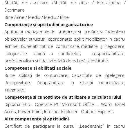
Abilităţi de ascultare /Abilităţi de citire / Interacţiune /
Exprimare
Bine /Bine / Mediu / Mediu / Bine
Competenţe şi aptitudini organizatorice
Aptitudini manageriale în stabilirea şi urmărirea îndeplinirii
obiectivelor structurii coordonate; spirit mobilizator in cadrul
echipei; bune abilităţi de comunicare, mediere şi negociere;
soluţionare rapidă a conflictelor; responsabilitate;
profesionalism şi fidelitate faţă de echipă şi instituţie.
Competente si abilitaţi sociale
Bune abilitaţi de comunicare; Capacitate de înţelegere;
Receptivitate; Adaptabilitate la situaţii neprevăzute;
Integritate.
Competenţe şi cunoştinţe de utilizare a calculatorului
Diploma ECDL Operare PC Microsoft Office – Word, Excel,
Acces, Power Point, Internet Explorer, Outlook Express
Alte competenţe şi aptitudini
Certificat de participare la cursul „Leadership” în cadrul