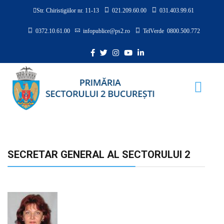
Str. Chiristigiilor nr. 11-13
021.209.60.00
031.403.99.61
0372.10.61.00
infopublice@ps2.ro
TelVerde 0800.500.772
SECRETAR GENERAL AL SECTORULUI 2