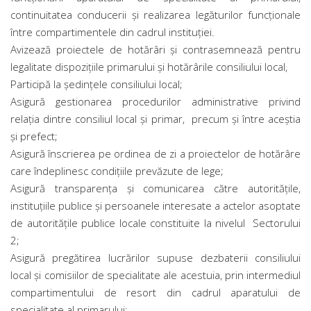
continuitatea conducerii şi realizarea legăturilor funcţionale
între compartimentele din cadrul instituţiei.
Avizează proiectele de hotărâri şi contrasemnează pentru
legalitate dispoziţiile primarului și hotărârile consiliului local,
Participă la şedinţele consiliului local;
Asigură gestionarea procedurilor administrative privind
relaţia dintre consiliul local şi primar, precum şi între aceştia
şi prefect;
Asigură înscrierea pe ordinea de zi a proiectelor de hotărâre
care îndeplinesc condițiile prevăzute de lege;
Asigură transparenţa şi comunicarea către autorităţile,
instituţiile publice şi persoanele interesate a actelor asoptate
de autoritățile publice locale constituite la nivelul Sectorului
2;
Asigură pregătirea lucrărilor supuse dezbaterii consiliului
local şi comisiilor de specialitate ale acestuia, prin intermediul
compartimentului de resort din cadrul aparatului de
specialitate al primarului;