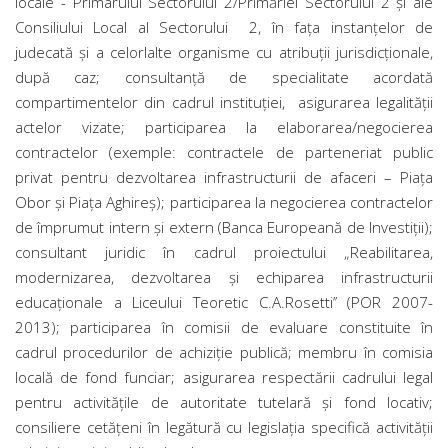
locale - Primarului Sectorului 2/Primăriei Sectorului 2 şi ale
Consiliului Local al Sectorului 2, în faţa instanţelor de
judecată şi a celorlalte organisme cu atribuţii jurisdicţionale,
după caz; consultanţă de specialitate acordată
compartimentelor din cadrul instituţiei, asigurarea legalităţii
actelor vizate; participarea la elaborarea/negocierea
contractelor (exemple: contractele de parteneriat public
privat pentru dezvoltarea infrastructurii de afaceri – Piaţa
Obor şi Piaţa Aghireş); participarea la negocierea contractelor
de împrumut intern şi extern (Banca Europeană de Investiţii);
consultant juridic în cadrul proiectului „Reabilitarea,
modernizarea, dezvoltarea şi echiparea infrastructurii
educaţionale a Liceului Teoretic C.A.Rosetti’’ (POR 2007-
2013); participarea în comisii de evaluare constituite în
cadrul procedurilor de achiziţie publică; membru în comisia
locală de fond funciar; asigurarea respectării cadrului legal
pentru activităţile de autoritate tutelară şi fond locativ;
consiliere cetăţeni în legătură cu legislaţia specifică activităţii