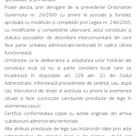
Poate atesta, prin derogare de la prevederile Ordonanţei
Guvernului nr. 26/2000 cu privire la asociaţii şi fundaţii,
aprobată cu modificări şi completări prin Legea nr. 246/2005,
cu modificările şi completările ulterioare, actul constitutiv şi
statutul asociaţiilor de dezvoltare intercomunitară din care
face parte unitatea administrativ-teritorială în cadrul căreia
funcţionează;
Urmăreşte ca la deliberarea şi adoptarea unor hotărâri ale
consiliului local să nu ia parte consilierii locali care se
încadrează în dispoziţiile art. 228 alin. (2) din Codul
Administrativ; informează preşedintele de şedinţă, sau, după
caz, înlocuitorul de drept al acestuia cu privire la asemenea
situaţii şi face cunoscute sancţiunile prevăzute de lege în
asemenea cazuri;
Certifică conformitatea copiei cu actele originale din arhiva
subdivizunii administrativ-teritoriale;
Alte atribuţii prevăzute de lege sau însărcinări date prin acte