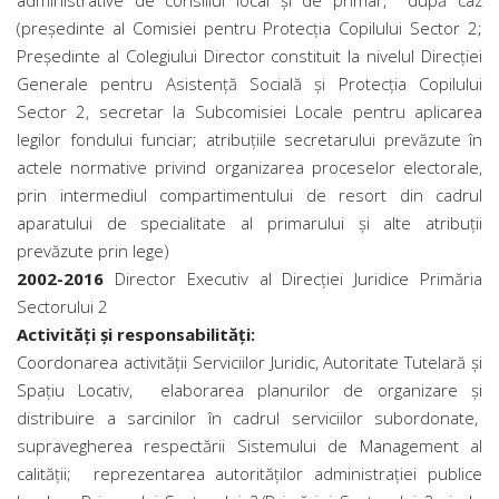
administrative de consiliul local și de primar, după caz
(președinte al Comisiei pentru Protecția Copilului Sector 2;
Președinte al Colegiului Director constituit la nivelul Direcției
Generale pentru Asistență Socială și Protecția Copilului
Sector 2, secretar la Subcomisiei Locale pentru aplicarea
legilor fondului funciar; atribuțiile secretarului prevăzute în
actele normative privind organizarea proceselor electorale,
prin intermediul compartimentului de resort din cadrul
aparatului de specialitate al primarului și alte atribuții
prevăzute prin lege)
2002-2016
Director Executiv al Direcției Juridice Primăria
Sectorului 2
Activităţi şi responsabilităţi:
Coordonarea activităţii Serviciilor Juridic, Autoritate Tutelară şi
Spaţiu Locativ, elaborarea planurilor de organizare şi
distribuire a sarcinilor în cadrul serviciilor subordonate,
supravegherea respectării Sistemului de Management al
calităţii; reprezentarea autorităţilor administraţiei publice