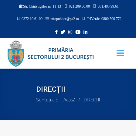
021.209.60.00
031.403.99.61
Str. Chiristigiilor nr. 11-13
0372.10.61.00
infopublice@ps2.ro
TelVerde 0800.500.772
DIRECȚII
Sunteți aici:
Acasă
DIRECȚII