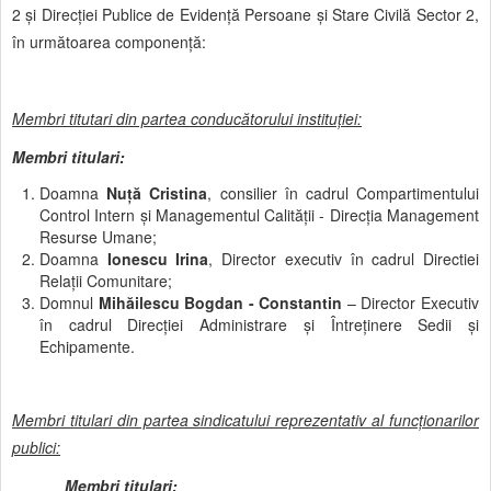
2 și Direcției Publice de Evidență Persoane și Stare Civilă Sector 2,
în următoarea componență:
Membri titutari din partea conducătorului instituției
:
Membri titulari
:
Doamna
Nu
ţă Cristina
, consilier în cadrul Compartimentului
Control Intern și Managementul Calității - Direcția Management
Resurse Umane;
Doamna
Ionescu Irina
, Director executiv în cadrul Directiei
Relaţii Comunitare;
Domnul
Mihăilescu Bogdan - Constantin
– Director Executiv
în cadrul Direcției Administrare şi Întreținere Sedii şi
Echipamente.
Membri titulari din partea sindicatului reprezentativ al funcţionarilor
publici:
Membri titulari: