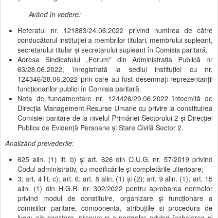
Având în vedere:
Referatul nr. 121883/24.06.2022 privind numirea de către
conducătorul instituției a membrilor titulari, membrului supleant,
secretarului titular și secretarului supleant în Comisia paritară;
Adresa Sindicatului „Forum” din Administrația Publică nr
63/28.06.2022, înregistrată la sediul instituției cu nr.
124346/28.06.2022 prin care au fost desemnați reprezentanții
funcționarilor publici în Comisia paritară.
Nota de fundamentare nr. 124426/29.06.2022 întocmită de
Direcția Management Resurse Umane cu privire la constituirea
Comisiei paritare de la nivelul Primăriei Sectorului 2 și Direcției
Publice de Evidență Persoane și Stare Civilă Sector 2.
Analizând prevederile:
625 alin. (1) lit. b) și art. 626 din O.U.G. nr. 57/2019 privind
Codul administrativ, cu modificările și completările ulterioare;
3; art. 4 lit. c); art. 6; art. 8 alin. (1) și (2); art. 9 alin. (1); art. 15
alin. (1) din H.G.R. nr. 302/2022 pentru aprobarea normelor
privind modul de constituire, organizare și funcționare a
comisiilor paritare, componenta, atribuțiile si procedura de
lucru ale acestora, precum și a normelor privind încheierea și