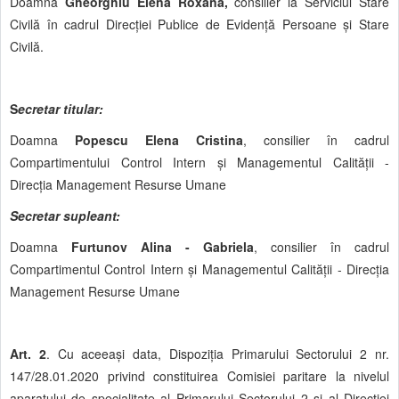
Doamna
Gheorghiu Elena Roxana,
consilier la Serviciul Stare
Civilă în cadrul Direcției Publice de Evidență Persoane și Stare
Civilă.
S
ecretar titular:
Doamna
Popescu Elena Cristina
, consilier în cadrul
Compartimentului Control Intern și Managementul Calității -
Direcția Management Resurse Umane
Secretar supleant:
Doamna
Furtunov Alina - Gabriela
, consilier în cadrul
Compartimentul Control Intern și Managementul Calității - Direcția
Management Resurse Umane
Art. 2
. Cu aceeași data, Dispoziția Primarului Sectorului 2 nr.
147/28.01.2020 privind constituirea Comisiei paritare la nivelul
aparatului de specialitate al Primarului Sectorului 2 și al Direcției