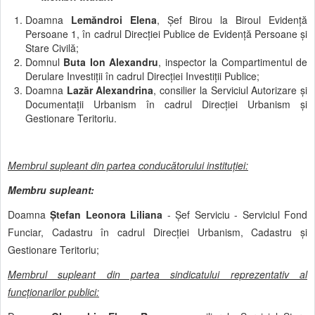
Doamna
Lemăndroi Elena
, Șef Birou la Biroul Evidență
Persoane 1, în cadrul Direcției Publice de Evidență Persoane și
Stare Civilă;
Domnul
Buta Ion Alexandru
, inspector la Compartimentul de
Derulare Investiții în cadrul Direcției Investiții Publice;
Doamna
Lazăr Alexandrina
, consilier la Serviciul Autorizare și
Documentații Urbanism în cadrul Direcției Urbanism și
Gestionare Teritoriu.
Membrul supleant din partea conducătorului instituției
:
Membru supleant:
Doamna
Ștefan Leonora Liliana
- Șef Serviciu - Serviciul Fond
Funciar, Cadastru în cadrul Direcției Urbanism, Cadastru şi
Gestionare Teritoriu;
Membrul supleant din partea sindicatului reprezentativ al
funcţionarilor publici: