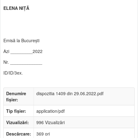
ELENA NIŢĂ
Emisă la Bucureşti
Azi _________2022
Nr. _____________
ID/ID/3ex.
Denumire
dispozitia 1409 din 29.06.2022.pdf
fișier:
Tip fișier:
application/pdf
Vizualizări:
996 Vizualizări
Descărcare:
369 ori