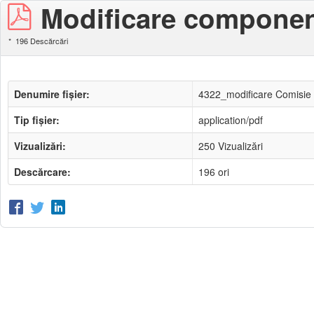
Modificare componenţ
196 Descărcări
Denumire fișier:
4322_modificare Comisie 
Tip fișier:
application/pdf
Vizualizări:
250 Vizualizări
Descărcare:
196 ori