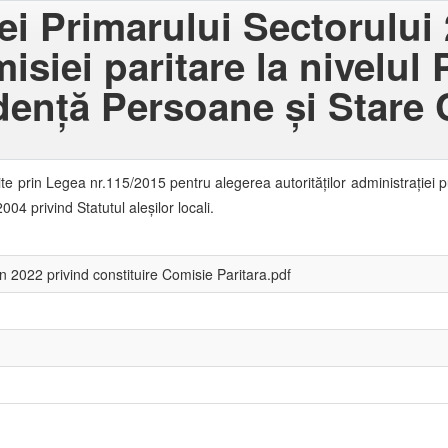
i Primarului Sectorului 
siei paritare la nivelul 
dență Persoane și Stare C
ilite prin Legea nr.115/2015 pentru alegerea autorităţilor administraţiei p
4 privind Statutul aleşilor locali.
 2022 privind constituire Comisie Paritara.pdf