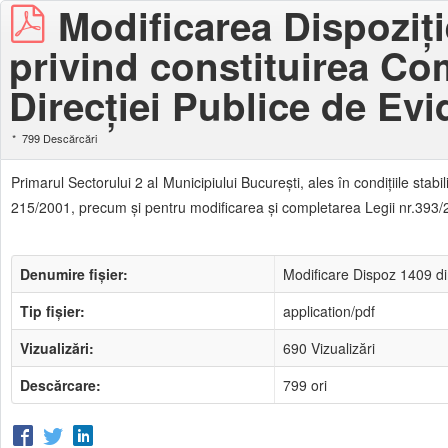
Modificarea Dispoziţie
privind constituirea Comi
Direcției Publice de Evi
799 Descărcări
Primarul Sectorului 2 al Municipiului Bucureşti, ales în condiţiile stab
215/2001, precum şi pentru modificarea şi completarea Legii nr.393/200
Denumire fișier:
Modificare Dispoz 1409 din
Tip fișier:
application/pdf
Vizualizări:
690 Vizualizări
Descărcare:
799 ori