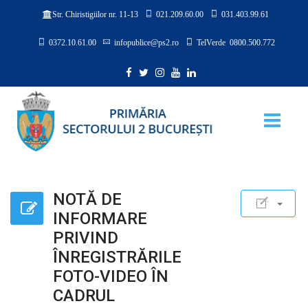
021.209.60.00
031.403.99.61
Str. Chiristigiilor nr. 11-13
0372.10.61.00
infopublice@ps2.ro
TelVerde 0800.500.772
NOTĂ DE
INFORMARE
PRIVIND
ÎNREGISTRĂRILE
FOTO-VIDEO ÎN
CADRUL