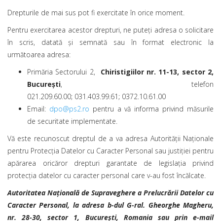
Drepturile de mai sus pot fi exercitate în orice moment.
Pentru exercitarea acestor drepturi, ne puteți adresa o solicitare
în scris, datată și semnată sau în format electronic la
următoarea adresa:
Primăria Sectorului 2,
Chiristigiilor nr. 11-13, sector 2,
București
, telefon
021.209.60.00; 031.403.99.61; 0372.10.61.00
Email:
dpo@ps2.ro
pentru a vă informa privind măsurile
de securitate implementate.
Vă este recunoscut dreptul de a va adresa Autorității Naționale
pentru Protecția Datelor cu Caracter Personal sau justiției pentru
apărarea oricăror drepturi garantate de legislația privind
protecția datelor cu caracter personal care v-au fost încălcate.
Autoritatea Națională de Supraveghere a Prelucrării Datelor cu
Caracter Personal, la adresa b-dul G-ral. Gheorghe Magheru,
nr. 28-30, sector 1, București, Romania sau prin e-mail