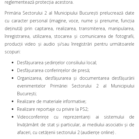
reglementează protecția acestora.
Primăria Sectorului 2 al Municipiului Bucureşti prelucrează date
cu caracter personal (imagine, voce, nume şi prenume, funcţia
deţinută) prin captarea, realizarea, transmiterea, manipularea,
înregistrarea, utilizarea, stocarea şi comunicarea de fotografii,
producţii video şi audio şi/sau înregistrări pentru următoarele
scopuri:
Desfăşurarea şedinţelor consiliului local;
Desfășurarea conferințelor de presă;
Organizarea, desfăşurarea şi documentarea desfăşurării
evenimentelor Primăriei Sectorului 2 al Municipiului
Bucureşti;
Realizare de materiale informative;
Realizare reportaje cu privire la PS2;
Videoconferinţe cu reprezentanți ai sistemului de
învățământ de stat și particular, ai mediului asociativ și de
afaceri, cu cetățenii sectorului 2 (audiențe online) .