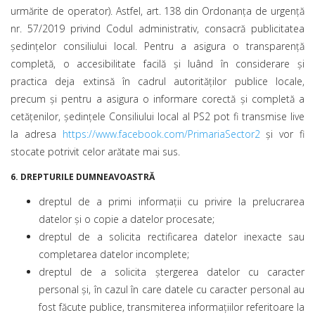
urmărite de operator). Astfel, art. 138 din Ordonanţa de urgenţă
nr. 57/2019 privind Codul administrativ, consacră publicitatea
şedinţelor consiliului local. Pentru a asigura o transparenţă
completă, o accesibilitate facilă şi luând în considerare şi
practica deja extinsă în cadrul autorităţilor publice locale,
precum şi pentru a asigura o informare corectă şi completă a
cetăţenilor, şedinţele Consiliului local al PS2 pot fi transmise live
la adresa
https://www.facebook.com/PrimariaSector2
şi vor fi
stocate potrivit celor arătate mai sus.
6.
DREPTURILE DUMNEAVOASTRĂ
dreptul de a primi informații cu privire la prelucrarea
datelor și o copie a datelor procesate;
dreptul de a solicita rectificarea datelor inexacte sau
completarea datelor incomplete;
dreptul de a solicita ștergerea datelor cu caracter
personal și, în cazul în care datele cu caracter personal au
fost făcute publice, transmiterea informațiilor referitoare la