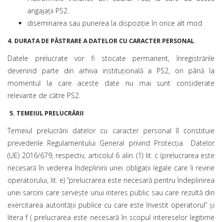
angajaţii PS2.
diseminarea sau punerea la dispoziție în orice alt mod
4.
DURATA DE PĂSTRARE A DATELOR CU CARACTER PERSONAL
Datele prelucrate vor fi stocate permanent, înregistrările
devenind parte din arhiva instituţională a PS2, ori până la
momentul la care aceste date nu mai sunt considerate
relevante de către PS2.
5.
TEMEIUL PRELUCRĂRII
Temeiul prelucrării datelor cu caracter personal îl constituie
prevederile Regulamentului General privind Protecţia Datelor
(UE) 2016/679, respectiv, articolul 6 alin. (1) lit. c (prelucrarea este
necesară în vederea îndeplinirii unei obligaţii legale care îi revine
operatorului, lit. e) “prelucrarea este necesară pentru îndeplinirea
unei sarcini care serveşte unui interes public sau care rezultă din
exercitarea autorităţii publice cu care este învestit operatorul” şi
litera f ( prelucrarea este necesară în scopul intereselor legitime