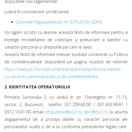
dispozițiile noii reglementări.
Luând în considerare următoarele:
Cerințele Regulamentului nr. 679/2016/ GDPR
;
Vă rugăm să citiţi cu atenţie această Notă de informare pentru a
înţelege modalitatea de colectare şi prelucrare a datelor cu
caracter personal şi drepturile pe care le aveţi.
Această Notă de informare trebuie studiată coroborat cu Politica
de confidenţialitate disponibilă pe pagina noastră de internet
https://www.ps2.ro/index.php/transparenta/protectia-datelor-
cu-caracter-personal/politica-de-confidentialitate
.
2
.
IDENTITATEA OPERATORULUI
Primăria Sectorului 2, cu sediul în str. Chiristigiilor nr. 11-13,
sector 2, București, telefon 021.209.60.00 / 031.403.99.61 /
0372.10.61.00, email
infopublice@ps2.ro
,
dpo@ps2.ro
, își asumă
angajamentul de a proteja datele cu caracter personal ale
persoanelor vizate și de a se conforma prevederilor legale care