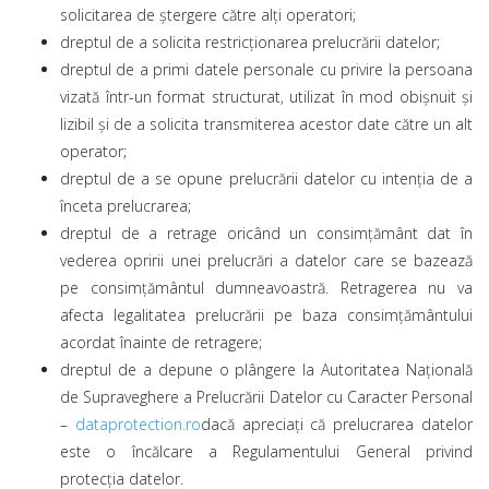
solicitarea de ștergere către alți operatori;
dreptul de a solicita restricționarea prelucrării datelor;
dreptul de a primi datele personale cu privire la persoana
vizată într-un format structurat, utilizat în mod obișnuit și
lizibil și de a solicita transmiterea acestor date către un alt
operator;
dreptul de a se opune prelucrării datelor cu intenția de a
înceta prelucrarea;
dreptul de a retrage oricând un consimțământ dat în
vederea opririi unei prelucrări a datelor care se bazează
pe consimțământul dumneavoastră. Retragerea nu va
afecta legalitatea prelucrării pe baza consimțământului
acordat înainte de retragere;
dreptul de a depune o plângere la Autoritatea Națională
de Supraveghere a Prelucrării Datelor cu Caracter Personal
–
dataprotection.ro
dacă apreciați că prelucrarea datelor
este o încălcare a Regulamentului General privind
protecția datelor.