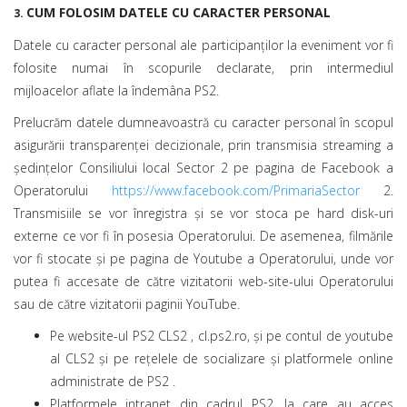
CUM FOLOSIM DATELE CU CARACTER PERSONAL
3.
Datele cu caracter personal ale participanţilor la eveniment vor fi
folosite numai în scopurile declarate, prin intermediul
mijloacelor aflate la îndemâna PS2.
Prelucrăm datele dumneavoastră cu caracter personal în scopul
asigurării transparenţei decizionale, prin transmisia streaming a
şedinţelor Consiliului local Sector 2 pe pagina de Facebook a
Operatorului
https://www.facebook.com/PrimariaSector
2.
Transmisiile se vor înregistra şi se vor stoca pe hard disk-uri
externe ce vor fi în posesia Operatorului. De asemenea, filmările
vor fi stocate şi pe pagina de Youtube a Operatorului, unde vor
putea fi accesate de către vizitatorii web-site-ului Operatorului
sau de către vizitatorii paginii YouTube.
Pe website-ul PS2 CLS2 , cl.ps2.ro, şi pe contul de youtube
al CLS2 şi pe reţelele de socializare şi platformele online
administrate de PS2 .
Platformele intranet din cadrul PS2, la care au acces