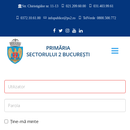
021.209.60.00
031.403.99.61
Str. Chiristigiilor nr. 11-13
0372.10.61.00
infopublice@ps2.ro
TelVerde 0800.500.772
Ține-mă minte