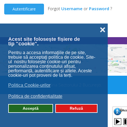
Forgot
Username
or
Password
?
Autentificare
❌
Acest site folosește fișiere de
tip "cookie".
Pentru a accesa informaţiile de pe site,
trebuie să acceptaţi politica de cookie. Site-
ul nostru folosește cookie-uri pentru
personalizarea conținutului afișat,
performanță, autentificare și altele. Aceste
cookie-uri pot proveni de la terți.
© 2026 Primăria Sectorului 2 București.
Politica Cookie-urilor
Politica de confidențialitate
Acceptă
Refuză