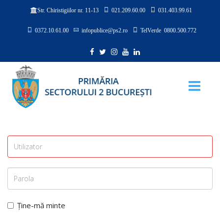
021.209.60.00
031.403.99.61
Str. Chiristigiilor nr. 11-13
0372.10.61.00
infopublice@ps2.ro
TelVerde 0800.500.772
Ține-mă minte