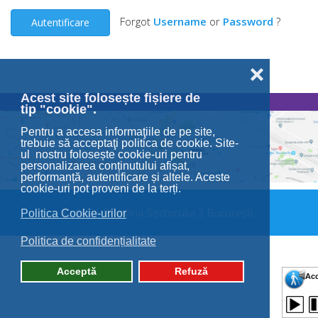
Forgot
Username
or
Password
?
Autentificare
❌
Acest site folosește fișiere de
tip "cookie".
Pentru a accesa informaţiile de pe site,
trebuie să acceptaţi politica de cookie. Site-
ul nostru folosește cookie-uri pentru
personalizarea conținutului afișat,
performanță, autentificare și altele. Aceste
cookie-uri pot proveni de la terți.
© 2026 Primăria Sectorului 2 București.
Politica Cookie-urilor
Politica de confidențialitate
Acceptă
Refuză