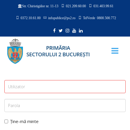
021.209.60.00
031.403.99.61
Str. Chiristigiilor nr. 11-13
0372.10.61.00
infopublice@ps2.ro
TelVerde 0800.500.772
Ține-mă minte