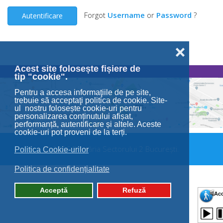
Forgot
Username
or
Password
?
Autentificare
❌
Acest site folosește fișiere de
tip "cookie".
Pentru a accesa informaţiile de pe site,
trebuie să acceptaţi politica de cookie. Site-
ul nostru folosește cookie-uri pentru
personalizarea conținutului afișat,
performanță, autentificare și altele. Aceste
cookie-uri pot proveni de la terți.
© 2026 Primăria Sectorului 2 București.
Politica Cookie-urilor
Politica de confidențialitate
Acceptă
Refuză