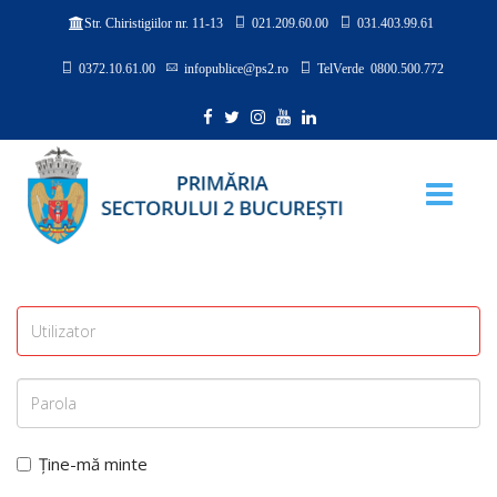
021.209.60.00
031.403.99.61
Str. Chiristigiilor nr. 11-13
0372.10.61.00
infopublice@ps2.ro
TelVerde 0800.500.772
Ține-mă minte