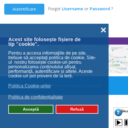
Forgot
Username
or
Password
?
Autentificare
❌
Acest site folosește fișiere de
tip "cookie".
Pentru a accesa informaţiile de pe site,
trebuie să acceptaţi politica de cookie. Site-
ul nostru folosește cookie-uri pentru
personalizarea conținutului afișat,
performanță, autentificare și altele. Aceste
cookie-uri pot proveni de la terți.
© 2026 Primăria Sectorului 2 București.
Politica Cookie-urilor
Politica de confidențialitate
Acceptă
Refuză