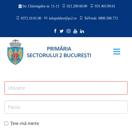
021.209.60.00
031.403.99.61
Str. Chiristigiilor nr. 11-13
0372.10.61.00
infopublice@ps2.ro
TelVerde 0800.500.772
Ține-mă minte