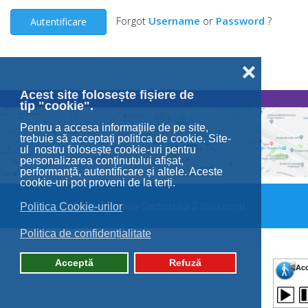
Forgot
Username
or
Password
?
Autentificare
❌
Acest site folosește fișiere de
tip "cookie".
Pentru a accesa informaţiile de pe site,
trebuie să acceptaţi politica de cookie. Site-
ul nostru folosește cookie-uri pentru
personalizarea conținutului afișat,
performanță, autentificare și altele. Aceste
cookie-uri pot proveni de la terți.
© 2026 Primăria Sectorului 2 București.
Politica Cookie-urilor
Politica de confidențialitate
Acceptă
Refuză