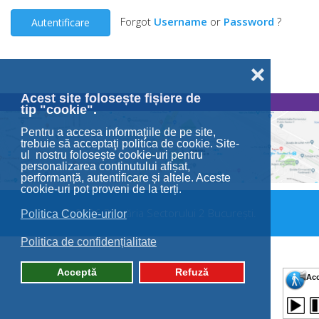
Forgot
Username
or
Password
?
Autentificare
❌
Acest site folosește fișiere de
tip "cookie".
Pentru a accesa informaţiile de pe site,
trebuie să acceptaţi politica de cookie. Site-
ul nostru folosește cookie-uri pentru
personalizarea conținutului afișat,
performanță, autentificare și altele. Aceste
cookie-uri pot proveni de la terți.
© 2026 Primăria Sectorului 2 București.
Politica Cookie-urilor
Politica de confidențialitate
Acceptă
Refuză