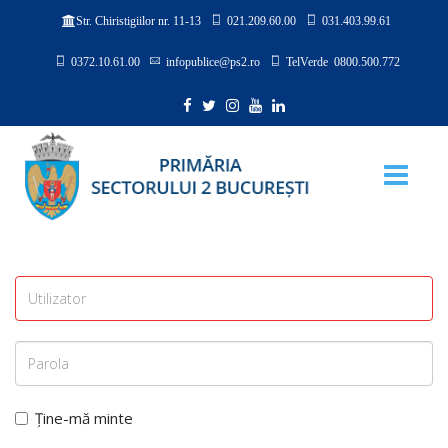
021.209.60.00
031.403.99.61
Str. Chiristigiilor nr. 11-13
0372.10.61.00
infopublice@ps2.ro
TelVerde 0800.500.772
Ține-mă minte