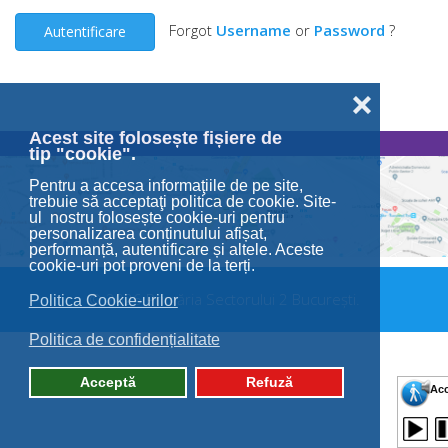
Forgot
Username
or
Password
?
Autentificare
❌
Acest site folosește fișiere de
tip "cookie".
Pentru a accesa informaţiile de pe site,
trebuie să acceptaţi politica de cookie. Site-
ul nostru folosește cookie-uri pentru
personalizarea conținutului afișat,
performanță, autentificare și altele. Aceste
cookie-uri pot proveni de la terți.
© 2026 Primăria Sectorului 2 București.
Politica Cookie-urilor
Politica de confidențialitate
Acceptă
Refuză