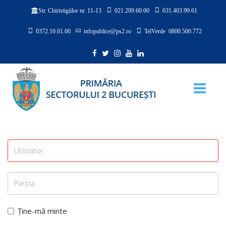
021.209.60.00
031.403.99.61
Str. Chiristigiilor nr. 11-13
0372.10.61.00
infopublice@ps2.ro
TelVerde 0800.500.772
Ține-mă minte