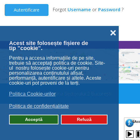
Forgot
Username
or
Password
?
Autentificare
❌
Acest site folosește fișiere de
tip "cookie".
Pentru a accesa informaţiile de pe site,
trebuie să acceptaţi politica de cookie. Site-
ul nostru folosește cookie-uri pentru
personalizarea conținutului afișat,
performanță, autentificare și altele. Aceste
cookie-uri pot proveni de la terți.
© 2026 Primăria Sectorului 2 București.
Politica Cookie-urilor
Politica de confidențialitate
Acceptă
Refuză