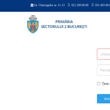
021.209.60.00
031.403.99.
Str. Chiristigiilor nr. 11-13
Ține
Aut