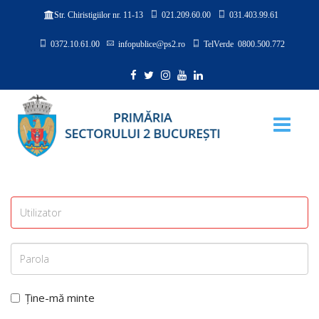
021.209.60.00
031.403.99.61
Str. Chiristigiilor nr. 11-13
0372.10.61.00
infopublice@ps2.ro
TelVerde 0800.500.772
Ține-mă minte