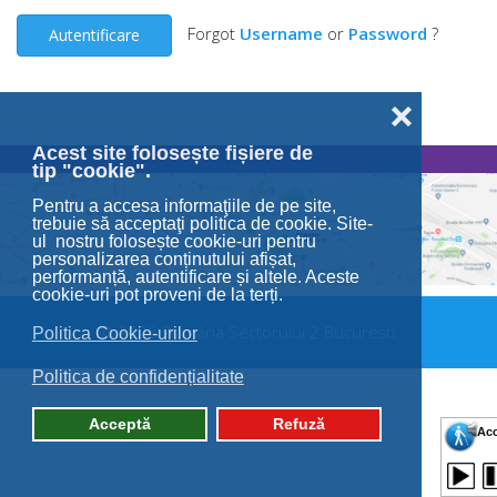
Forgot
Username
or
Password
?
Autentificare
❌
Acest site folosește fișiere de
tip "cookie".
Pentru a accesa informaţiile de pe site,
trebuie să acceptaţi politica de cookie. Site-
ul nostru folosește cookie-uri pentru
personalizarea conținutului afișat,
performanță, autentificare și altele. Aceste
cookie-uri pot proveni de la terți.
© 2026 Primăria Sectorului 2 București.
Politica Cookie-urilor
Politica de confidențialitate
Acceptă
Refuză