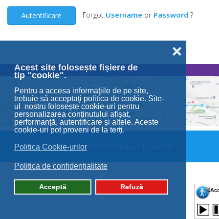
Forgot
Username
or
Password
?
Autentificare
❌
Acest site folosește fișiere de
tip "cookie".
Pentru a accesa informaţiile de pe site,
trebuie să acceptaţi politica de cookie. Site-
ul nostru folosește cookie-uri pentru
personalizarea conținutului afișat,
performanță, autentificare și altele. Aceste
cookie-uri pot proveni de la terți.
© 2026 Primăria Sectorului 2 București.
Politica Cookie-urilor
Politica de confidențialitate
Acceptă
Refuză