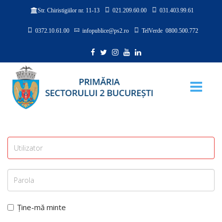
021.209.60.00
031.403.99.61
Str. Chiristigiilor nr. 11-13
0372.10.61.00
infopublice@ps2.ro
TelVerde 0800.500.772
Ține-mă minte