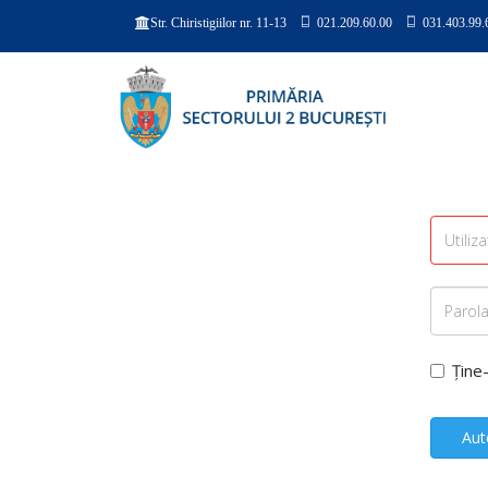
021.209.60.00
031.403.99.
Str. Chiristigiilor nr. 11-13
Ține
Aut