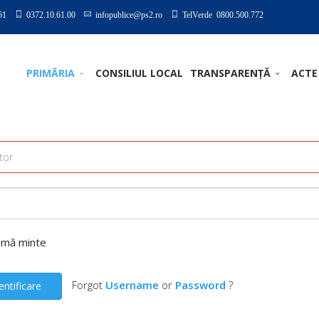
61
0372.10.61.00
infopublice@ps2.ro
TelVerde 0800.500.772
PRIMĂRIA
CONSILIUL LOCAL
TRANSPARENȚĂ
ACTE
-mă minte
Forgot
Username
or
Password
?
entificare