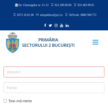
021.209.60.00
031.403.99.61
Str. Chiristigiilor nr. 11-13
0372.10.61.00
infopublice@ps2.ro
TelVerde 0800.500.772
Ține-mă minte