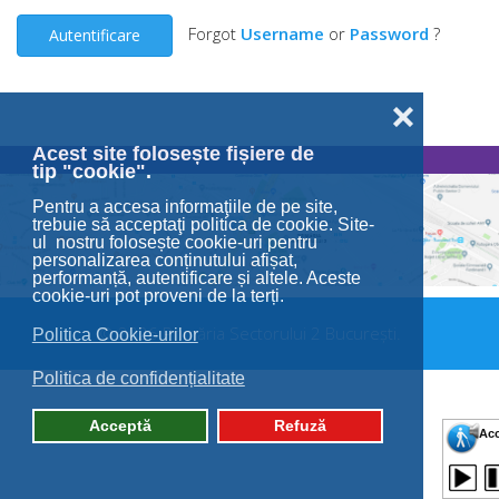
Forgot
Username
or
Password
?
Autentificare
❌
Acest site folosește fișiere de
tip "cookie".
Pentru a accesa informaţiile de pe site,
trebuie să acceptaţi politica de cookie. Site-
ul nostru folosește cookie-uri pentru
personalizarea conținutului afișat,
performanță, autentificare și altele. Aceste
cookie-uri pot proveni de la terți.
© 2026 Primăria Sectorului 2 București.
Politica Cookie-urilor
Politica de confidențialitate
Acceptă
Refuză