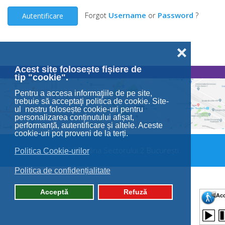
Forgot
Username
or
Password
?
Autentificare
❌
Acest site folosește fișiere de
tip "cookie".
Pentru a accesa informaţiile de pe site,
trebuie să acceptaţi politica de cookie. Site-
ul nostru folosește cookie-uri pentru
personalizarea conținutului afișat,
performanță, autentificare și altele. Aceste
cookie-uri pot proveni de la terți.
© 2026 Primăria Sectorului 2 București.
Politica Cookie-urilor
Politica de confidențialitate
Acceptă
Refuză