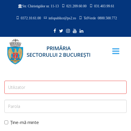
021.209.60.00
031.403.99.61
Str. Chiristigiilor nr. 11-13
0372.10.61.00
infopublice@ps2.ro
TelVerde 0800.500.772
Ține-mă minte