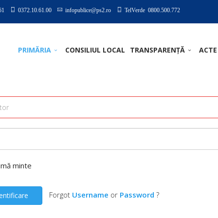
61
0372.10.61.00
infopublice@ps2.ro
TelVerde 0800.500.772
PRIMĂRIA
CONSILIUL LOCAL
TRANSPARENȚĂ
ACTE
-mă minte
Forgot
Username
or
Password
?
entificare