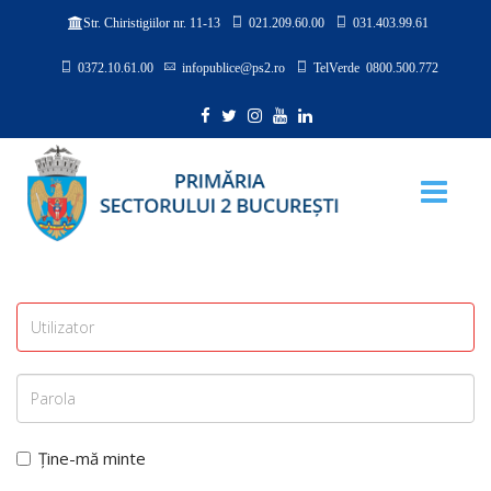
021.209.60.00
031.403.99.61
Str. Chiristigiilor nr. 11-13
0372.10.61.00
infopublice@ps2.ro
TelVerde 0800.500.772
Ține-mă minte