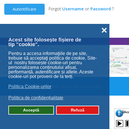
Forgot
Username
or
Password
?
Autentificare
❌
Acest site folosește fișiere de
tip "cookie".
Pentru a accesa informaţiile de pe site,
trebuie să acceptaţi politica de cookie. Site-
ul nostru folosește cookie-uri pentru
personalizarea conținutului afișat,
performanță, autentificare și altele. Aceste
cookie-uri pot proveni de la terți.
© 2026 Primăria Sectorului 2 București.
Politica Cookie-urilor
Politica de confidențialitate
Acceptă
Refuză