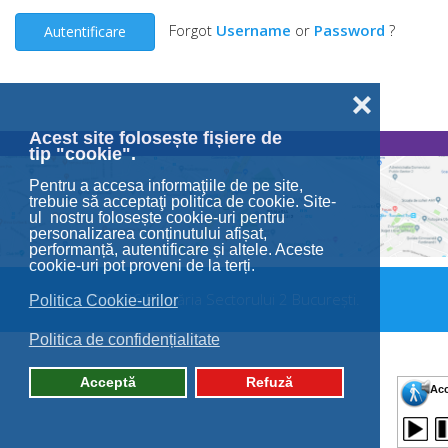
Forgot
Username
or
Password
?
Autentificare
❌
Acest site folosește fișiere de
tip "cookie".
Pentru a accesa informaţiile de pe site,
trebuie să acceptaţi politica de cookie. Site-
ul nostru folosește cookie-uri pentru
personalizarea conținutului afișat,
performanță, autentificare și altele. Aceste
cookie-uri pot proveni de la terți.
© 2026 Primăria Sectorului 2 București.
Politica Cookie-urilor
Politica de confidențialitate
Acceptă
Refuză