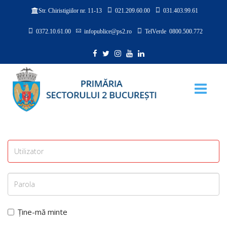
021.209.60.00
031.403.99.61
Str. Chiristigiilor nr. 11-13
0372.10.61.00
infopublice@ps2.ro
TelVerde 0800.500.772
Ține-mă minte