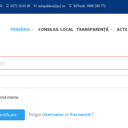
61
0372.10.61.00
infopublice@ps2.ro
TelVerde 0800.500.772
PRIMĂRIA
CONSILIUL LOCAL
TRANSPARENȚĂ
ACTE
-mă minte
Forgot
Username
or
Password
?
entificare