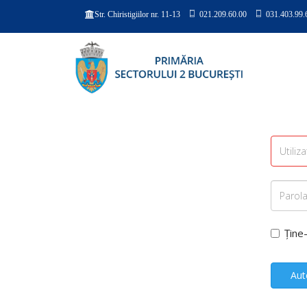
021.209.60.00
031.403.99.
Str. Chiristigiilor nr. 11-13
Ține
Aut