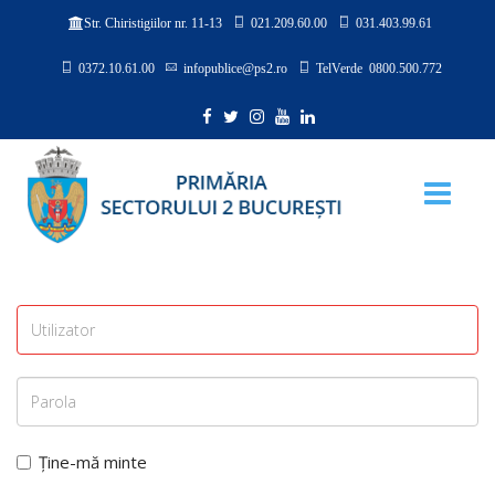
021.209.60.00
031.403.99.61
Str. Chiristigiilor nr. 11-13
0372.10.61.00
infopublice@ps2.ro
TelVerde 0800.500.772
Ține-mă minte