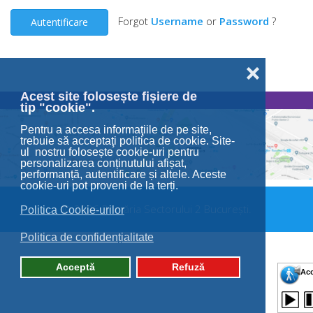
Forgot
Username
or
Password
?
Autentificare
❌
Acest site folosește fișiere de
tip "cookie".
Pentru a accesa informaţiile de pe site,
trebuie să acceptaţi politica de cookie. Site-
ul nostru folosește cookie-uri pentru
personalizarea conținutului afișat,
performanță, autentificare și altele. Aceste
cookie-uri pot proveni de la terți.
© 2026 Primăria Sectorului 2 București.
Politica Cookie-urilor
Politica de confidențialitate
Acceptă
Refuză