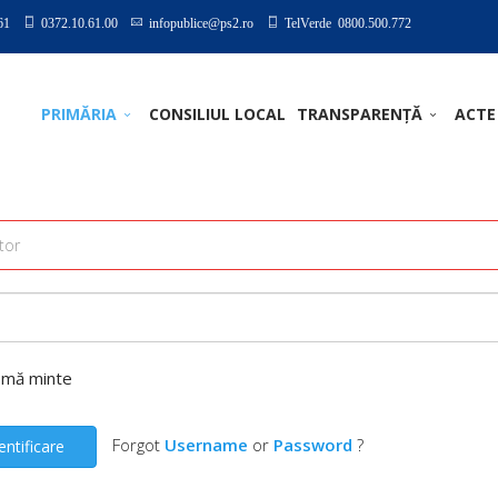
61
0372.10.61.00
infopublice@ps2.ro
TelVerde 0800.500.772
PRIMĂRIA
CONSILIUL LOCAL
TRANSPARENȚĂ
ACTE
-mă minte
Forgot
Username
or
Password
?
entificare