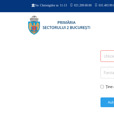
021.209.60.00
031.403.99.
Str. Chiristigiilor nr. 11-13
Ține
Aut