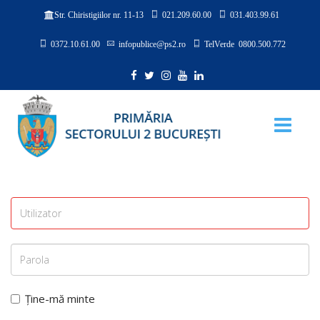
021.209.60.00
031.403.99.61
Str. Chiristigiilor nr. 11-13
0372.10.61.00
infopublice@ps2.ro
TelVerde 0800.500.772
Ține-mă minte