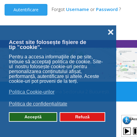
Forgot
Username
or
Password
?
Autentificare
❌
Acest site folosește fișiere de
tip "cookie".
Pentru a accesa informaţiile de pe site,
trebuie să acceptaţi politica de cookie. Site-
ul nostru folosește cookie-uri pentru
personalizarea conținutului afișat,
performanță, autentificare și altele. Aceste
cookie-uri pot proveni de la terți.
© 2026 Primăria Sectorului 2 București.
Politica Cookie-urilor
Politica de confidențialitate
Acceptă
Refuză