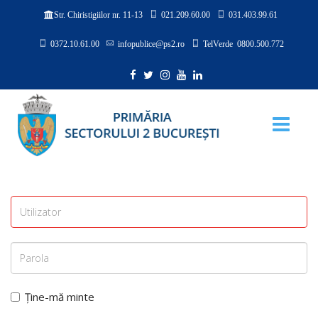
021.209.60.00
031.403.99.61
Str. Chiristigiilor nr. 11-13
0372.10.61.00
infopublice@ps2.ro
TelVerde 0800.500.772
Ține-mă minte