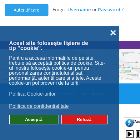
Forgot
Username
or
Password
?
Autentificare
❌
Acest site folosește fișiere de
tip "cookie".
Pentru a accesa informaţiile de pe site,
trebuie să acceptaţi politica de cookie. Site-
ul nostru folosește cookie-uri pentru
personalizarea conținutului afișat,
performanță, autentificare și altele. Aceste
cookie-uri pot proveni de la terți.
© 2026 Primăria Sectorului 2 București.
Politica Cookie-urilor
Politica de confidențialitate
Acceptă
Refuză