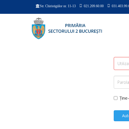
021.209.60.00
031.403.99.
Str. Chiristigiilor nr. 11-13
Ține
Aut