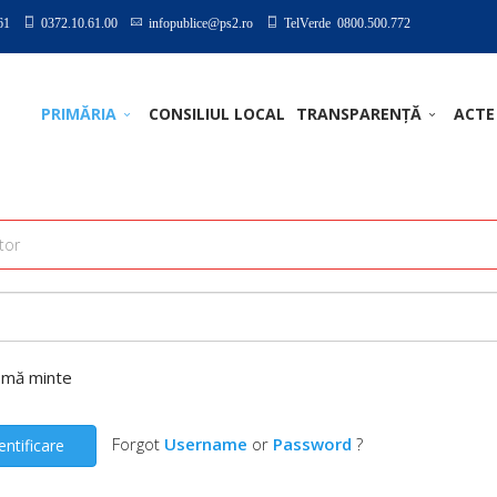
61
0372.10.61.00
infopublice@ps2.ro
TelVerde 0800.500.772
PRIMĂRIA
CONSILIUL LOCAL
TRANSPARENȚĂ
ACTE
-mă minte
Forgot
Username
or
Password
?
entificare