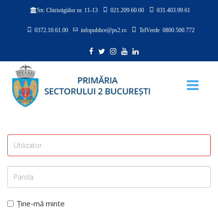
021.209.60.00
031.403.99.61
Str. Chiristigiilor nr. 11-13
0372.10.61.00
infopublice@ps2.ro
TelVerde 0800.500.772
Ține-mă minte