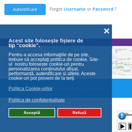
Forgot
Username
or
Password
?
Autentificare
❌
Acest site folosește fișiere de
tip "cookie".
Pentru a accesa informaţiile de pe site,
trebuie să acceptaţi politica de cookie. Site-
ul nostru folosește cookie-uri pentru
personalizarea conținutului afișat,
performanță, autentificare și altele. Aceste
cookie-uri pot proveni de la terți.
© 2026 Primăria Sectorului 2 București.
Politica Cookie-urilor
Politica de confidențialitate
Acceptă
Refuză