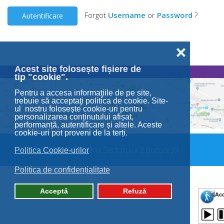
Forgot
Username
or
Password
?
Autentificare
❌
Acest site folosește fișiere de
tip "cookie".
Pentru a accesa informaţiile de pe site,
trebuie să acceptaţi politica de cookie. Site-
ul nostru folosește cookie-uri pentru
personalizarea conținutului afișat,
performanță, autentificare și altele. Aceste
cookie-uri pot proveni de la terți.
© 2026 Primăria Sectorului 2 București.
Politica Cookie-urilor
Politica de confidențialitate
Acceptă
Refuză