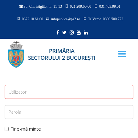
021.209.60.00
031.403.99.61
Str. Chiristigiilor nr. 11-13
0372.10.61.00
infopublice@ps2.ro
TelVerde 0800.500.772
Ține-mă minte