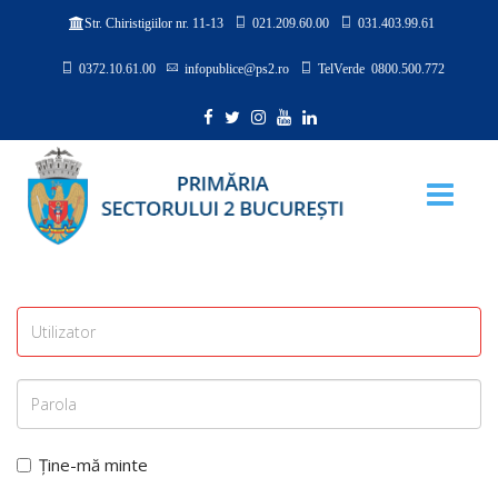
021.209.60.00
031.403.99.61
Str. Chiristigiilor nr. 11-13
0372.10.61.00
infopublice@ps2.ro
TelVerde 0800.500.772
Ține-mă minte