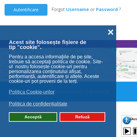
Forgot
Username
or
Password
?
Autentificare
❌
Acest site folosește fișiere de
tip "cookie".
Pentru a accesa informaţiile de pe site,
trebuie să acceptaţi politica de cookie. Site-
ul nostru folosește cookie-uri pentru
personalizarea conținutului afișat,
performanță, autentificare și altele. Aceste
cookie-uri pot proveni de la terți.
© 2026 Primăria Sectorului 2 București.
Politica Cookie-urilor
Politica de confidențialitate
Acceptă
Refuză