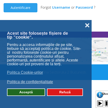
Forgot
Username
or
Password
?
Autentificare
❌
Acest site folosește fișiere de
tip "cookie".
Pentru a accesa informaţiile de pe site,
trebuie să acceptaţi politica de cookie. Site-
ul nostru folosește cookie-uri pentru
personalizarea conținutului afișat,
performanță, autentificare și altele. Aceste
cookie-uri pot proveni de la terți.
© 2026 Primăria Sectorului 2 București.
Politica Cookie-urilor
Politica de confidențialitate
Acceptă
Refuză