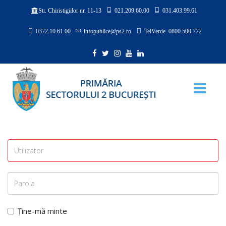
021.209.60.00
031.403.99.61
Str. Chiristigiilor nr. 11-13
0372.10.61.00
infopublice@ps2.ro
TelVerde 0800.500.772
Ține-mă minte