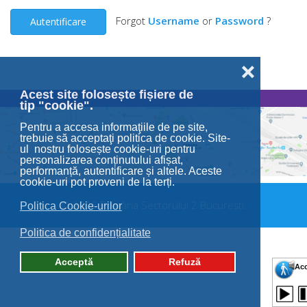
Forgot
Username
or
Password
?
Autentificare
❌
Acest site folosește fișiere de
tip "cookie".
Pentru a accesa informaţiile de pe site,
trebuie să acceptaţi politica de cookie. Site-
ul nostru folosește cookie-uri pentru
personalizarea conținutului afișat,
performanță, autentificare și altele. Aceste
cookie-uri pot proveni de la terți.
© 2026 Primăria Sectorului 2 București.
Politica Cookie-urilor
Politica de confidențialitate
Acceptă
Refuză