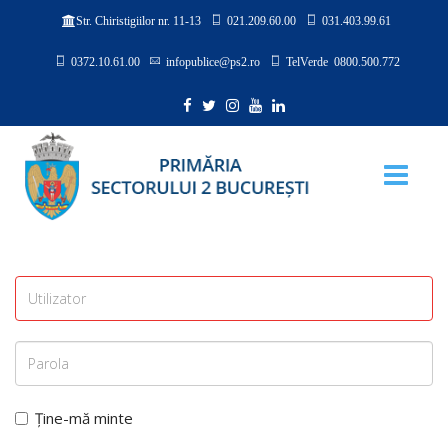
021.209.60.00
031.403.99.61
Str. Chiristigiilor nr. 11-13
0372.10.61.00
infopublice@ps2.ro
TelVerde 0800.500.772
Ține-mă minte