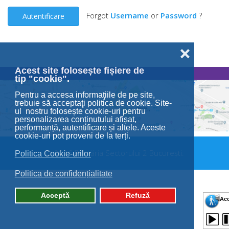
Forgot
Username
or
Password
?
Autentificare
❌
Acest site folosește fișiere de
tip "cookie".
Pentru a accesa informaţiile de pe site,
trebuie să acceptaţi politica de cookie. Site-
ul nostru folosește cookie-uri pentru
personalizarea conținutului afișat,
performanță, autentificare și altele. Aceste
cookie-uri pot proveni de la terți.
© 2026 Primăria Sectorului 2 București.
Politica Cookie-urilor
Politica de confidențialitate
Acceptă
Refuză