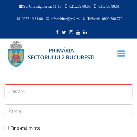
021.209.60.00
031.403.99.61
Str. Chiristigiilor nr. 11-13
0372.10.61.00
infopublice@ps2.ro
TelVerde 0800.500.772
Ține-mă minte