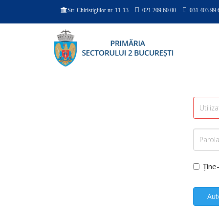
021.209.60.00
031.403.99.
Str. Chiristigiilor nr. 11-13
Ține
Aut