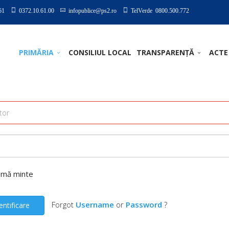
61
0372.10.61.00
infopublice@ps2.ro
TelVerde 0800.500.772
PRIMĂRIA
CONSILIUL LOCAL
TRANSPARENȚĂ
ACTE
-mă minte
Forgot
Username
or
Password
?
entificare