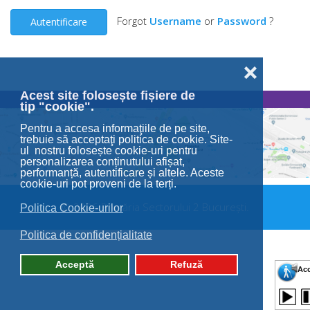
Forgot
Username
or
Password
?
Autentificare
❌
Acest site folosește fișiere de
tip "cookie".
Pentru a accesa informaţiile de pe site,
trebuie să acceptaţi politica de cookie. Site-
ul nostru folosește cookie-uri pentru
personalizarea conținutului afișat,
performanță, autentificare și altele. Aceste
cookie-uri pot proveni de la terți.
© 2026 Primăria Sectorului 2 București.
Politica Cookie-urilor
Politica de confidențialitate
Acceptă
Refuză