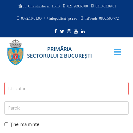
021.209.60.00
031.403.99.61
Str. Chiristigiilor nr. 11-13
0372.10.61.00
infopublice@ps2.ro
TelVerde 0800.500.772
Ține-mă minte