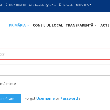
61
0372.10.61.00
infopublice@ps2.ro
TelVerde 0800.500.772
PRIMĂRIA
CONSILIUL LOCAL
TRANSPARENȚĂ
ACTE
-mă minte
Forgot
Username
or
Password
?
entificare