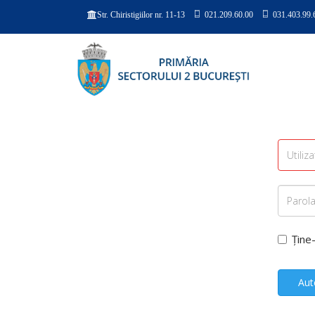
021.209.60.00
031.403.99.
Str. Chiristigiilor nr. 11-13
Ține
Aut