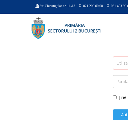
021.209.60.00
031.403.99.
Str. Chiristigiilor nr. 11-13
Ține
Aut