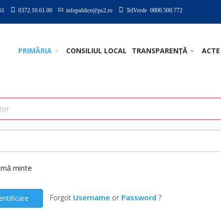
61
0372.10.61.00
infopublice@ps2.ro
TelVerde 0800.500.772
PRIMĂRIA
CONSILIUL LOCAL
TRANSPARENȚĂ
ACTE
-mă minte
Forgot
Username
or
Password
?
entificare