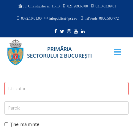
021.209.60.00
031.403.99.61
Str. Chiristigiilor nr. 11-13
0372.10.61.00
infopublice@ps2.ro
TelVerde 0800.500.772
Ține-mă minte