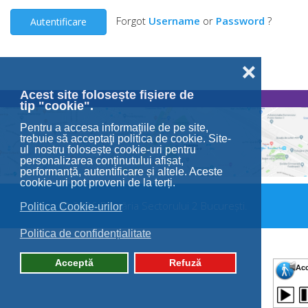
Forgot
Username
or
Password
?
Autentificare
❌
Acest site folosește fișiere de
tip "cookie".
Pentru a accesa informaţiile de pe site,
trebuie să acceptaţi politica de cookie. Site-
ul nostru folosește cookie-uri pentru
personalizarea conținutului afișat,
performanță, autentificare și altele. Aceste
cookie-uri pot proveni de la terți.
© 2026 Primăria Sectorului 2 București.
Politica Cookie-urilor
Politica de confidențialitate
Acceptă
Refuză