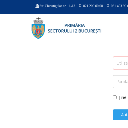
021.209.60.00
031.403.99.
Str. Chiristigiilor nr. 11-13
Ține
Aut