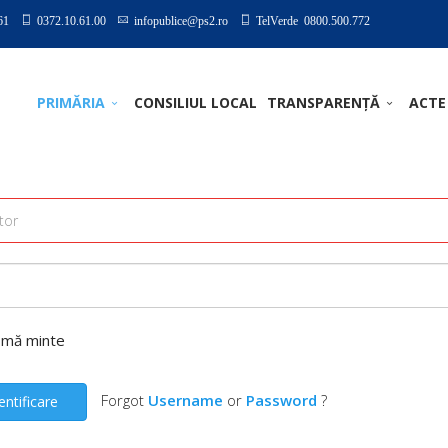
61
0372.10.61.00
infopublice@ps2.ro
TelVerde 0800.500.772
PRIMĂRIA
CONSILIUL LOCAL
TRANSPARENȚĂ
ACTE
-mă minte
Forgot
Username
or
Password
?
entificare